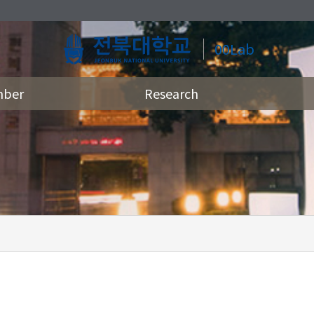
00Lab
ber
Research